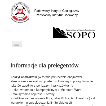
Państwowy Instytut Geologiczny
Państwowy Instytut Badawczy
Toggle
Navigation
START
AKTUALNOŚCI
ORGANIZATOR
Informacje dla prelegentów
KOMUNIKATY
PATRONATY
Zeszyt abstraktów
(w formie pdf) będzie obejmował
MIEJSCE KONFERENCJI
SPONSORZY
streszczenia referatów i posterów. Prosimy o przygotowanie
tekstów zgodnie z poniższymi wskazówkami:
KOMITETY
WAŻNE TERMINY
- tekst w formacie kompatybilnym z Microsoft Word
- maksymalna objętość 2 strony
KONTAKT
- możliwe zamieszczenie figur, tabel i/lub spisu literatury (pod
PROGRAM KONFERENCJI
warunkiem nieprzekroczenia limitu objętości)