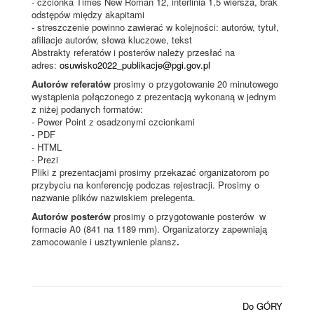
- czcionka Times New Roman 12, interlinia 1,5 wiersza, brak
WYCIECZKA TERENOWA
odstępów między akapitami
- streszczenie powinno zawierać w kolejności: autorów, tytuł,
OPŁATY KONFERENCYJNE
afiliacje autorów, słowa kluczowe, tekst
Abstrakty referatów i posterów należy przesłać na
adres:
osuwisko2022_publikacje@pgi.gov.pl
INFORMACJE DLA PRELEGENTÓW
Autorów referatów
prosimy o przygotowanie 20 minutowego
wystąpienia połączonego z prezentacją wykonaną w jednym
WYDAWNICTWA KONFERENCYJNE
z niżej podanych formatów:
- Power Point z osadzonymi czcionkami
GALERIA
- PDF
- HTML
INFORMACJE DLA SPONSORÓW
- Prezi
Pliki z prezentacjami prosimy przekazać organizatorom po
przybyciu na konferencję podczas rejestracji. Prosimy o
DLA MEDIÓW
nazwanie plików nazwiskiem prelegenta.
Autorów posterów
prosimy o przygotowanie posterów w
formacie A0 (841 na 1189 mm). Organizatorzy zapewniają
zamocowanie i usztywnienie plansz
.
Do GÓRY