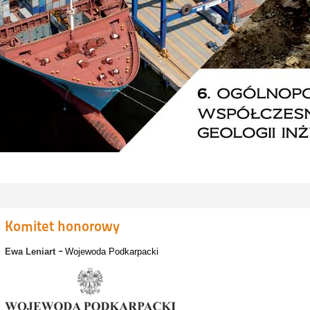
Komitet honorowy
Ewa Leniart
Wojewoda Podkarpacki
–