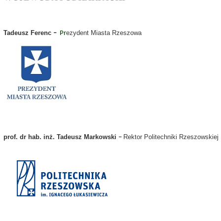
Tadeusz Ferenc
ezydent Miasta Rzeszowa
–
Pr
prof. dr hab.
inż. Tadeusz Markowski
Rektor Politechniki Rzeszowskiej
–