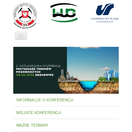
Toggle
Navigation
START
ORGANIZATORZY
PARTNERZY
SPONSORZY
PATRONATY
INFORMACJE O KONFERENCJI
KOMITETY
KONTAKT
MIEJSCE KONFERENCJI
WAŻNE TERMINY