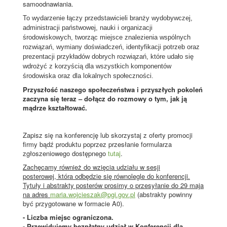
samoodnawiania.
To wydarzenie łączy przedstawicieli branży wydobywczej,
administracji państwowej, nauki i organizacji
środowiskowych, tworząc miejsce znalezienia wspólnych
rozwiązań, wymiany doświadczeń, identyfikacji potrzeb oraz
prezentacji przykładów dobrych rozwiązań, które udało się
wdrożyć z korzyścią dla wszystkich komponentów
środowiska oraz dla lokalnych społeczności.
Przyszłość naszego społeczeństwa i przyszłych pokoleń
zaczyna się teraz – dołącz do rozmowy o tym, jak ją
mądrze kształtować.
Zapisz się na konferencję lub skorzystaj z oferty promocji
firmy bądź produktu poprzez przesłanie formularza
zgłoszeniowego dostępnego
tutaj
.
Zachęcamy również do wzięcia udziału w sesji
posterowej, która odbędzie się równolegle do konferencji.
Tytuły i abstrakty posterów prosimy o przesyłanie do 29 maja
na adres
maria.wojcieszak@pgi.gov.pl
(abstrakty powinny
być przygotowane w formacie A0).
- Liczba miejsc ograniczona.
- Przewidujemy bezpłatny udział w Konferencji dla