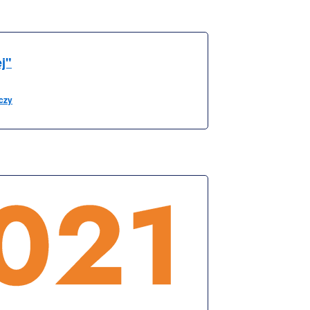
j"
czy