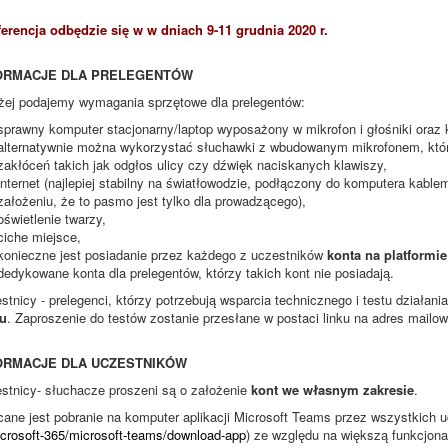
erencja odbędzie się w w dniach 9-11 grudnia 2020 r.
ORMACJE DLA PRELEGENTÓW
żej podajemy wymagania sprzętowe dla prelegentów:
sprawny komputer stacjonarny/laptop wyposażony w mikrofon i głośniki oraz
alternatywnie można wykorzystać słuchawki z wbudowanym mikrofonem, któ
zakłóceń takich jak odgłos ulicy czy dźwięk naciskanych klawiszy,
internet (najlepiej stabilny na światłowodzie, podłączony do komputera kabl
założeniu, że to pasmo jest tylko dla prowadzącego),
oświetlenie twarzy,
ciche miejsce,
konieczne jest posiadanie przez każdego z uczestników
konta na platformi
dedykowane konta dla prelegentów, którzy takich kont nie posiadają.
stnicy - prelegenci, którzy potrzebują wsparcia technicznego i testu działan
u
. Zaproszenie do testów zostanie przesłane w postaci linku na adres mailow
ORMACJE DLA UCZESTNIKÓW
stnicy- słuchacze proszeni są o założenie
kont we własnym zakresie
.
cane jest pobranie na komputer aplikacji Microsoft Teams przez wszystkich u
icrosoft-365/microsoft-teams/download-app
) ze względu na większą funkcjonal