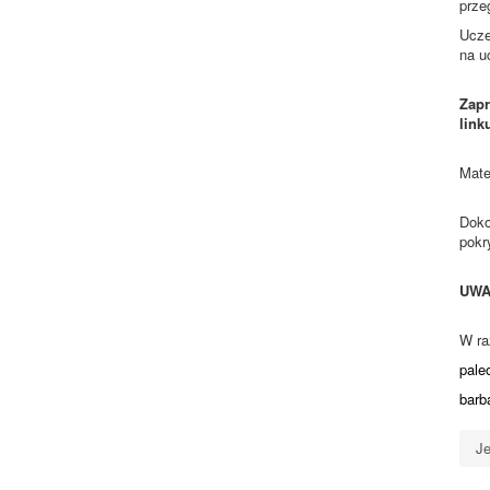
prze
Ucze
na u
Zapr
link
Mate
Doko
pokr
UWA
W ra
pale
barb
Je