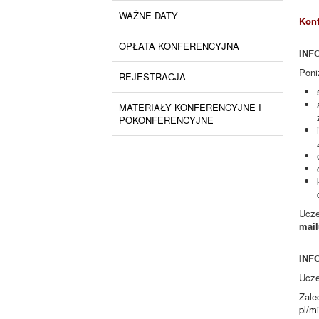
WAŻNE DATY
Konf
OPŁATA KONFERENCYJNA
INF
Poni
REJESTRACJA
MATERIAŁY KONFERENCYJNE I
POKONFERENCYJNE
Ucze
mail
INF
Ucze
Zale
pl/m