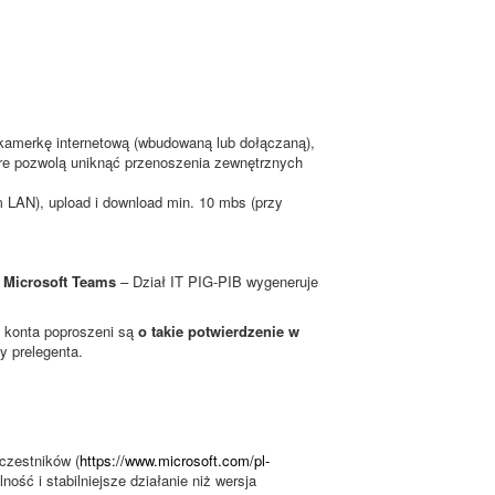
 kamerkę internetową (wbudowaną lub dołączaną),
re pozwolą uniknąć przenoszenia zewnętrznych
em LAN), upload i download min. 10 mbs (przy
e Microsoft Teams
– Dział IT PIG-PIB wygeneruje
ia konta poproszeni są
o takie potwierdzenie w
y prelegenta.
czestników (
https://www.microsoft.com/pl-
ność i stabilniejsze działanie niż wersja