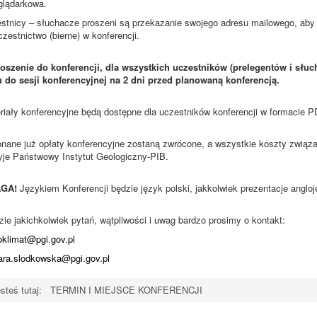
glądarkowa.
stnicy – słuchacze proszeni są przekazanie swojego adresu mailowego, aby 
czestnictwo (bierne) w konferencji.
oszenie do konferencji, dla wszystkich uczestników (prelegentów i słu
u do sesji konferencyjnej na 2 dni przed planowaną konferencją.
riały konferencyjne będą dostępne dla uczestników konferencji w formacie 
nane już opłaty konferencyjne zostaną zwrócone, a wszystkie koszty związane
yje Państwowy Instytut Geologiczny-PIB.
GA!
Językiem Konferencji będzie język polski, jakkolwiek prezentacje angl
zie jakichkolwiek pytań, wątpliwości i uwag bardzo prosimy o kontakt:
oklimat@pgi.gov.pl
ara.slodkowska@pgi.gov.pl
steś tutaj:
TERMIN I MIEJSCE KONFERENCJI