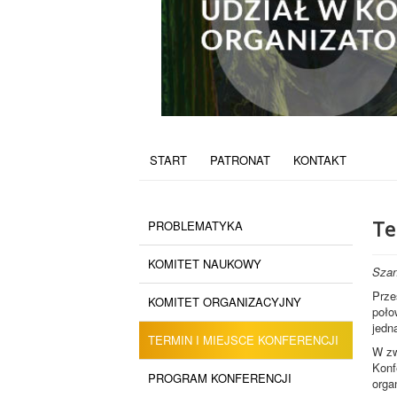
START
PATRONAT
KONTAKT
Te
PROBLEMATYKA
KOMITET NAUKOWY
Szan
Prze
KOMITET ORGANIZACYJNY
poło
jedn
TERMIN I MIEJSCE KONFERENCJI
W zw
Konf
PROGRAM KONFERENCJI
orga